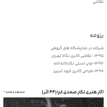
نقاشی
رزومه
شرکت در نمایشگاه های گروهی
۱۳۹۵ - نقاشی گالری نگاه تهران
۱۳۹۶-چاپ دستی نگارخانه لاله
۱۳۹۸-طراحی گالری کبود تبریز
۱۴۰۰ - نقاشی gallerium کانادا
۱۴۰۳-نقاشی گالری آریا تهران
آثار هنری نگار صمدی کیا (۴۴ اثر)
مشاهده همه
..
منتخب بخش نقاشی فراخوان بین المللی alpine fellowship