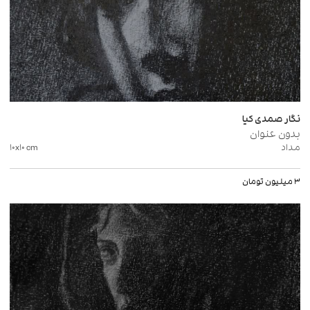
سوئد ۱۳۹۹
منتخب در LandEscape Biennial لندن طراحی و ویدئو آرت
۱۴۰۱
منتخب در فراخوان Biafarin در بخش نقاشی- کانادا ۱۴۰۱
-فعالیت در بخش طراحی لباس تئاتر و سینما
نگار صمدی کیا
بدون عنوان
مداد
cm
۱۰x۱۰
۳ میلیون تومان