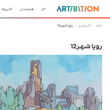
آثار
هنرمندان
گالری‌ها
خانه
>
آثار هنری
>
رویا شهر12
رویا شهر12