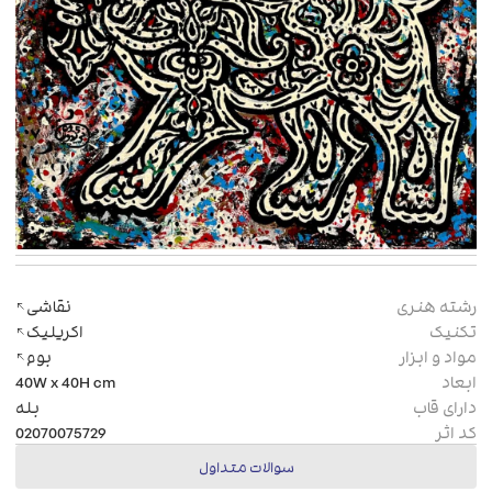
رشته هنری
نقاشی
تکنیک
اکریلیک
مواد و ابزار
بوم
ابعاد
cm
40W x 40H
دارای قاب
بله
کد اثر
02070075729
سوالات متداول