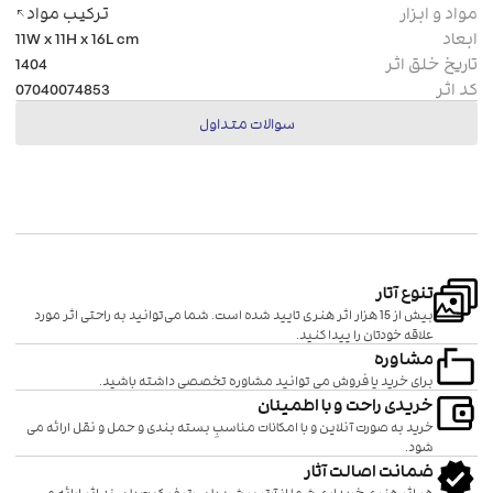
مواد و ابزار
ترکیب مواد
ابعاد
cm
11W x 11H x 16L
تاریخ خلق اثر
1404
کد اثر
07040074853
سوالات متداول
تنوع آتار
بیش از 15 هزار اثر هنری تایید شده است. شما می‌توانید به راحتی اثر مورد
علاقه خودتان را پیدا کنید.
مشاوره
برای خرید یا فروش می توانید مشاوره تخصصی داشته باشید.
خریدی راحت و با اطمینان
خرید به صورت آنلاین و با امکانات مناسبِ بسته بندی و حمل و نقل ارائه می
شود.
ضمانت اصالت آثار
هر اثر هنری خریداری شما از آرتیبیشن با سرتیفیکیت یا سند اثر ارائه می