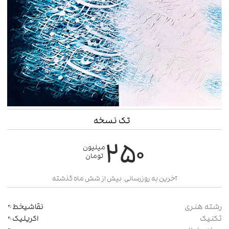
تک نسخه
۲۵۰
میلیون
تومان
آخرین به روزرسانی: بیش از شش ماه گذشته
رشته هنری
نقاشیخط
تکنیک
اکریلیک