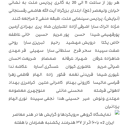
هر روز از ساعت 11 الی 20 به گالری پردیس ملت به نشانی
خیابان ولیعصر (عج)، ابتدای بزرگراه آیت الله هاشمی رفسنجانی
(نیایش)، پردیس سینمایی ملت، طبقه منفی 2 مراجعه کنند.
مژده اتراک.سارا اشرفی.آزاده اعتباریان.شاه پری بهزادی.آرمین
پورفهیمی.شیدا حسن پور.مریم حسین خانی.عاطفه
خاص.یکتا درویش.مهشید رحیم تبریزی.سارا روحی
صفت.سپیده سحر.فرح سلطانی.سارا سهیلی فر.مهدی
شاهزاده.عرفان شهیاد.عرفانه صمصام شریعت.احسان
ضیائی.مریم عاشوری.کیوان عسگری.آساره عکاشه.ندا
غیوری.شیما فریدنی.نغمه فکور زاده .الهام فاطمی.زهرا
قیاسی.ماتیسا کازرونی.بهنام کامرانی.متین کیامرزی.بهداد
لاهوتی.فرشته محسنی.مانلی منوچهری.معصومه
مهتدی.ونوش میر حسینی.هدا نجفی.سپیده نوری.الهام
یزدانیان