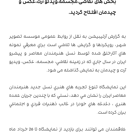
بخش های نقاشی،مجسمه،ویدئو آرت،عکس و
چیدمان افتتاح گردید.
به گزارش آرتیبیشن به نقل از روابط عمومی موسسه تصویر
شهر، رويكردها و گرايش ها تلاشي است براي معرفي نمونه
هاي آثارخلق شده توسط نسل هنرمندان معاصر و پيشرو
ايران در سال جاري که در زمينه نقاشي، مجسمه، عكس، ويديو
آرت و چيدمان به نمایش گذاشته می شود.
این نمایشگاه تنوع تجربه هاي هنري نسل جديد هنرمندان
معاصر ايران را نشان مي دهد، نسلي كه با چندين جريان عمده
هنري ، دغدغه هاي خودرا در غالب ذهنيات فردي و اجتماعي
بيان کرده است.
علاقمندان می توانند برای بازدید از نمایشگاه تا 26 خرداد ماه