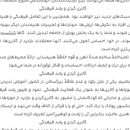
 سبک‌های جدید نیز خواهند بود. همچنین با این تعامل فرهنگی با هنرمن
ن افراد به نگرش‌ها، ارزش‌ها، مهارت‌ها و تجربیات هنرمندان دیگر به
ن شوند و شما را به یک بخش پویای از جامعه تبدیل کنند. گاها
کلکسیون
‌شوند، در خود احساس تحول می‌کنند، آنها معتقدند بازدید از گالری‌ها، گ
ش‌تری کرده است.
و ناشناختۀ ساخته شدۀ ذهن و قوه خلاقۀ هنرمندان، ارائۀ محیط‌های منحص
 برای درک و کشف ادراکات، احساسات و افکار نوآورانه در شما می‌شود.
 باشیم، یکی از علل رکود و عدم علاقۀ بزرگسالان در کشور، آموزش ندیدن و 
ز موزه‌ها و گالری‌ها به عنوان یک فعالیت فرهنگی، نمود و ظهور رشد ف
ن و مادرانی که کودکانشان را مجبور به گالری‌گردی و بازدید از موزه‌ه
ون پولاک را درک کند، حتی او پا را فراتر از اتلاف وقت می‌نهد و ایست
ار هنری عاجزند بنابراین آن را زشت و توهین‌آمیز تعریف کرده است.
ر را درک نکنند، این حرکت را ازین جهت ارزشمند می‌دانیم که قوۀ خلاقیت 