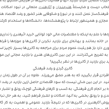
ا انتخاب درست و شایستۀ
هنرمندان
و
آثارهنری
متعالی در نبود امکانات 
فرهنگ‌ساز عمل کنند و در نبوغ و شکوفایی هنر کشور و رشد اقتصاد هنر 
مجازی و همینطور ارتباط با پژوهشکده‌ها، دانشگاه‌ها و استخدام کارکن
ه‌ها با علم به اینکه با مقتضیات مالی خود توانایی خرید اثرهنری را نداریم،
انه بمانند و بهانه‌ای برای بازدید نکردن از گالری‌ها و موزه‌ها را فرا
ی دارد باز هم رغبت عموم مردم برای مراجعه به گالری‌ها بسیار ناچیز 
فریح می‌گذرانند. در این بین گالری‌های هنری با بازدید مجانی این مورد 
رای بازدید از گالری‌ها در نظر بگیریم؟
دی قرار بگیرید که به هنر عشق می‌ورزند. علاوه بر آن در طول زمان برگ
نید. در این بین شکی نیست که سود اقتصادی حاصل ازین بازدید در رشد اقت
وه بر انجام کاری فرهنگی، به کسب و کارهای فرهنگی کوچک رونق و اعتبار
ی و با رونق بخشی به آنها، امکانات و اعتبار فراهم کنید، به هر حال ن
آثارهنری در گالری‌ها که در نتیجۀ بازدید عمومی و اهمیت به کار گالر
لری‌ها قطعا می‌توانند برای بازدیدکنندگان، الهام‌بخشِ شروع مطالعه درب