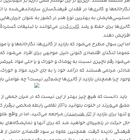
نگارخانه‌ها و گالری‌ها در فقدان فرهنگ‌سازیِ سازماندهی‌شده‌ ب
دسترسی‌هایشان به بهترین نوع هنر در کشور به عنوان جریان‌هایی 
گالری‌ها برای حفظ و رشد
گالری‌گردی
می‌توانند با تبلیغات گستردۀ 
افزایش دهند.
اما این سوال مطرح می‌شود که بازدید از گالری‌ها، نگارخانه‌ها و یا موز
عموما تنگنای اقتصادی کنونی دلیل موجهی برای افراد می‌شود که در خ
می‌شود رقم ناچیزی نسبت به پوشاک و خوراک و یا حتی مواد غیرضرور
شادتر، مردمی هستند که درآمد خود را به جای خرید مواد و خوراک، به ت
وجود چرا همچنان بازدید از گالری‌ها چشم‌گیر نیست؟ چه عواملی باید ب
باید دانست که هیچ چیز بهتر از این نیست که در میان جمعی از افرا
عشق می‌ورزند در خلوت بتوانید با آثار نقاشی رابطه شخصی برقرار ک
و تنها برای بازدید از
آثار هنرمندان
مراجعه می‌کنید، اما در واقع علا
حال حرکت در زنجیره‌ای خواهید شد که برای آنها و نمایشگاه‌های بعد
فرهنگی نادیده گرفت. همچنین علاوه بر سود اقتصادی حاصل از فروش 
آموزش و برقراری ارتباط هنر و افراد جامعه به وقوع خواهد پیوست. گا